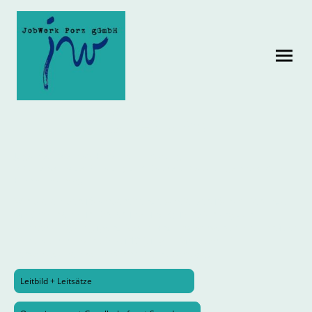
Über uns
Jugendsozialarbeit, Hilfen zur Erziehung,
Arbeitsmarktqualifizierung und Berufsvorbereitung am Standort
Porz-Finkenberg
Wir bieten berufsvorbereitende sowie berufsmotivierende
Maßnahmen zur Förderung und Qualifizierung von
benachteiligten Jugendlichen und Erwachsenen an. Darüber
hinaus bieten wir bis zu 13 jungen Menschen in
verschiedenen Wohnformen ein Zuhause.
Leitbild + Leitsätze