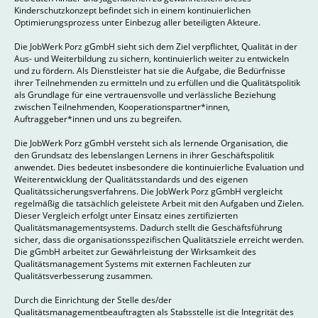
Kinderschutzkonzept befindet sich in einem kontinuierlichen
Optimierungsprozess unter Einbezug aller beteiligten Akteure.
Die JobWerk Porz gGmbH sieht sich dem Ziel verpflichtet, Qualität in der
Aus- und Weiterbildung zu sichern, kontinuierlich weiter zu entwickeln
und zu fördern. Als Dienstleister hat sie die Aufgabe, die Bedürfnisse
ihrer Teilnehmenden zu ermitteln und zu erfüllen und die Qualitätspolitik
als Grundlage für eine vertrauensvolle und verlässliche Beziehung
zwischen Teilnehmenden, Kooperationspartner*innen,
Auftraggeber*innen und uns zu begreifen.
Die JobWerk Porz gGmbH versteht sich als lernende Organisation, die
den Grundsatz des lebenslangen Lernens in ihrer Geschäftspolitik
anwendet. Dies bedeutet insbesondere die kontinuierliche Evaluation und
Weiterentwicklung der Qualitätsstandards und des eigenen
Qualitätssicherungsverfahrens. Die JobWerk Porz gGmbH vergleicht
regelmäßig die tatsächlich geleistete Arbeit mit den Aufgaben und Zielen.
Dieser Vergleich erfolgt unter Einsatz eines zertifizierten
Qualitätsmanagementsystems. Dadurch stellt die Geschäftsführung
sicher, dass die organisationsspezifischen Qualitätsziele erreicht werden.
Die gGmbH arbeitet zur Gewährleistung der Wirksamkeit des
Qualitätsmanagement Systems mit externen Fachleuten zur
Qualitätsverbesserung zusammen.
Durch die Einrichtung der Stelle des/der
Qualitätsmanagementbeauftragten als Stabsstelle ist die Integrität des