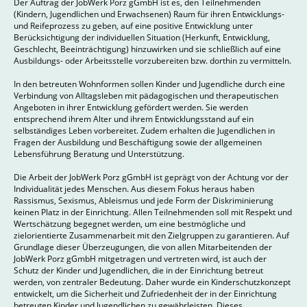
Der Auftrag der JobWerk Porz gGmbH ist es, den Teilnehmenden
(Kindern, Jugendlichen und Erwachsenen) Raum für ihren Entwicklungs-
und Reifeprozess zu geben, auf eine positive Entwicklung unter
Berücksichtigung der individuellen Situation (Herkunft, Entwicklung,
Geschlecht, Beeinträchtigung) hinzuwirken und sie schließlich auf eine
Ausbildungs- oder Arbeitsstelle vorzubereiten bzw. dorthin zu vermitteln.
In den betreuten Wohnformen sollen Kinder und Jugendliche durch eine
Verbindung von Alltagsleben mit pädagogischen und therapeutischen
Angeboten in ihrer Entwicklung gefördert werden. Sie werden
entsprechend ihrem Alter und ihrem Entwicklungsstand auf ein
selbständiges Leben vorbereitet. Zudem erhalten die Jugendlichen in
Fragen der Ausbildung und Beschäftigung sowie der allgemeinen
Lebensführung Beratung und Unterstützung.
Die Arbeit der JobWerk Porz gGmbH ist geprägt von der Achtung vor der
Individualität jedes Menschen. Aus diesem Fokus heraus haben
Rassismus, Sexismus, Ableismus und jede Form der Diskriminierung
keinen Platz in der Einrichtung. Allen Teilnehmenden soll mit Respekt und
Wertschätzung begegnet werden, um eine bestmögliche und
zielorientierte Zusammenarbeit mit den Zielgruppen zu garantieren. Auf
Grundlage dieser Überzeugungen, die von allen Mitarbeitenden der
JobWerk Porz gGmbH mitgetragen und vertreten wird, ist auch der
Schutz der Kinder und Jugendlichen, die in der Einrichtung betreut
werden, von zentraler Bedeutung. Daher wurde ein Kinderschutzkonzept
entwickelt, um die Sicherheit und Zufriedenheit der in der Einrichtung
betreuten Kinder und Jugendlichen zu gewährleisten. Dieses