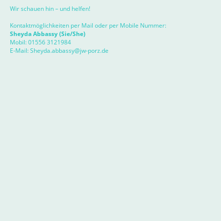
Wir schauen hin – und helfen!
Kontaktmöglichkeiten per Mail oder per Mobile Nummer:
Sheyda Abbassy (Sie/She)
Mobil: 01556 3121984
E-Mail:
Sheyda.abbassy@jw-porz.de
Kinderschutz
Wir hören zu. Wir unterstützen. Wir handeln.
Der Schutz von Kindern und Jugendlichen hat in der
JobWerk Porz
gGmbH
höchste Priorität.
Wir möchten, dass sich junge Menschen bei uns sicher fühlen und
vertrauensvoll Unterstützung finden.
Unsere Kinderschutzbeauftragte
Unsere Kinderschutzbeauftragte ist eine
unabhängige Ansprechperson
für Kinder, Jugendliche, Eltern und Fachkräfte.
Vertraulich und auf Augenhöhe
Wir nehmen jedes Anliegen ernst.
Gespräche werden
vertraulich behandelt
und respektvoll geführt.
Gemeinsam schauen wir, welche Schritte sinnvoll sind und wie wir
unterstützen können.